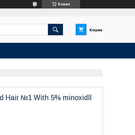
Кошик
Кошик
 Hair №1 With 5% minохidll