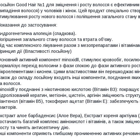
осьйон Good Hair №1 для зміцнення і росту волосся є ефективним
випадіння волосся) у чоловіків і жінок. Цей продукт спеціально ст
тимулювання росту нового волосся і поліпшення загального стану в
оказання до застосування:
ндрогенетична алопеція (спадкова).
огіршення загального стану волосся та втрата об'єму.
ід час комплексного лікування разом з мезопрепаратами і вітамін
ринцип дії (Властивості лосьйону)
сновний активний компонент minохidll, стимулює кровообіг, посилю
ормалізує перехід волосини з фази спокою до фази активного рос
ікроелементами і киснем. Цими властивостями він перешкоджає мін
акож до складу лосьйону входять інші компоненти, поєднання яких
а волосся.
inохidll у поєднанні з нікотиновою кислотою (Вітамін B3): покращує
ідролізований кератин, метіонін, цистеїн, аргінін зміцнюють струк
антенол (вітамін B5), токоферил ацетат (Вітамін E): забезпечують 
акторів.
кстракт алое барбаденсис (Алое Вера), Екстракт кореня арктіума (
остачають багатий комплекс амінокислот і вітамінів, а також зміц
осту та чинять антисептичну дію.
нші компоненти сприяють глибшому проникненню активних речовин у