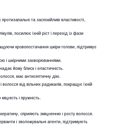
протизапальні та заспокійливі властивості,
кулів, посилює їхній ріст і перехід із фази
ращуючи кровопостачання шкіри голови, підтримує
пою і шкірними захворюваннями.
надає йому блиск і еластичність.
волосся, має антисептичну дію.
 волосся від вільних радикалів, покращує їхній
міцність і пружність.
і кератину, сприяють зміцненню і росту волосся.
ерванти і зволожувальні агенти, підтримують