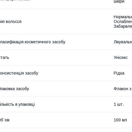
шкіри
Нормальн
ип волосся
Ослаблен
Забарвлен
ласифікація косметичного засобу
Лікуваль
тать
Унісекс
онсистенція засобу
Рідка
паковка засобу
Флакон з
ількість в упаковці
1 шт.
б`єм
100 мл