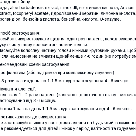
клад лосьйону:
ода, aloe barbadensis extract, minохidll, нікотинова кислота, Arctium l
xtract, tocopheryl acetate, гідролізований кератин, лимонна кислота,
ропандіол, бензойна кислота, бензойна кислота, U-enzyme.
посіб застосування:
осьйон використовувати щодня, один раз на день, перед використ
уху і чисту шкіру волосистої частини голови.
асажуйте волосяну частину голови ніжними круговими рухами, щоб
ісля нанесення не змивати щонайменше 4-6 годин (не потребує з
екомендовані схеми застосування:
рофілактика (або підтримка при комплексному лікуванні):
-3 рази на тиждень, по 1-1.5 мл. курс застосування 4 - 6 місяців.
ікування алопеції:
оловікам 1 - 2 рази на день (залежно від поточного стану, визначає
астосування від 3-6 місяців.
інкам 1 раз на день 1-1.5 мл. курс застосування від 4 - 6 місяців.
ротипоказання до використання:
е застосовуйте, якщо у вас відома алергія на будь-який із компонен
е рекомендується для дітей і жінок у період вагітності та годуванн