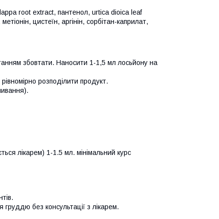
appa root extract, пантенол, urtica dioica leaf
 метіонін, цистеїн, аргінін, сорбітан-каприлат,
анням збовтати. Наносити 1-1,5 мл лосьйону на
 рівномірно розподілити продукт.
мивання).
ться лікарем) 1-1.5 мл. мінімальний курс
тів.
я груддю без консультації з лікарем.