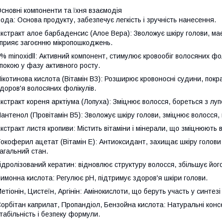
сновні компоненти та їхня взаємодія
ода: Основа продукту, забезпечує легкість і зручність нанесення.
кстракт алое барбаденсис (Алое Вера): Зволожує шкіру голови, має 
прияє загоєнню мікропошкоджень.
% minохidll: Активний компонент, стимулює кровообіг волосяних фолі
покою у фазу активного росту.
ікотинова кислота (Вітамін B3): Розширює кровоносні судини, пок
доров'я волосяних фолікулів.
кстракт кореня арктіума (Лопуха): Зміцнює волосся, бореться з лу
антенол (Провітамін B5): Зволожує шкіру голови, зміцнює волосся, 
кстракт листя кропиви: Містить вітаміни і мінерали, що зміцнюють 
окоферил ацетат (Вітамін E): Антиоксидант, захищає шкіру голови і
агальний стан.
ідролізований кератин: відновлює структуру волосся, збільшує його 
имонна кислота: Регулює pH, підтримує здоров'я шкіри голови.
етіонін, Цистеїн, Аргінін: Амінокислоти, що беруть участь у синтез
орбітан каприлат, Пропандіол, Бензойна кислота: Натуральні конс
табільність і безпеку формули.