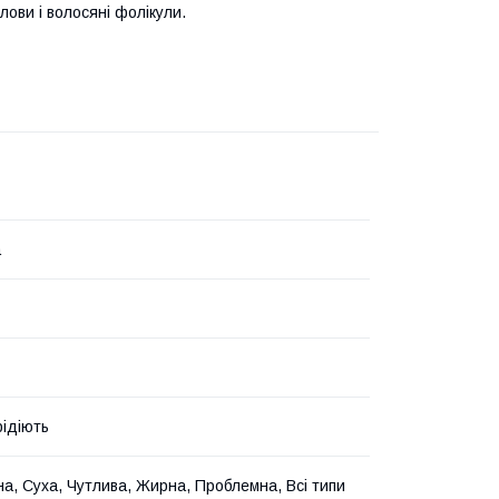
ови і волосяні фолікули.
a
рідіють
а, Суха, Чутлива, Жирна, Проблемна, Всі типи