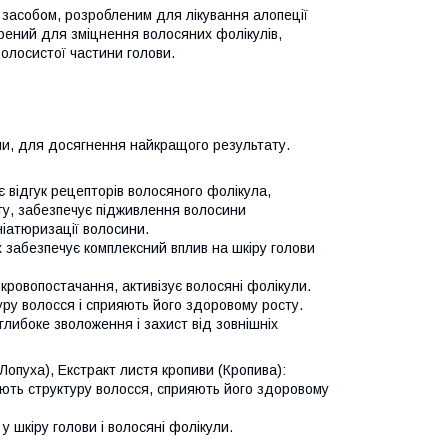
 засобом, розробленим для лікування алопеції
ворений для зміцнення волосяних фолікулів,
олосистої частини голови.
ами, для досягнення найкращого результату.
є відгук рецепторів волосяного фолікула,
ту, забезпечує підживлення волосини
іатюризації волосини.
 забезпечує комплексний вплив на шкіру голови
 кровопостачання, активізує волосяні фолікули.
туру волосся і сприяють його здоровому росту.
глибоке зволоження і захист від зовнішніх
Лопуха), Екстракт листя кропиви (Кропива):
нюють структуру волосся, сприяють його здоровому
 шкіру голови і волосяні фолікули.