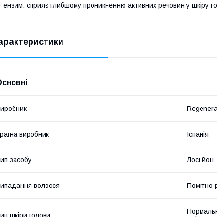
-ензим: сприяє глибшому проникненню активних речовин у шкіру гол
арактеристики
Основні
иробник
Regener
раїна виробник
Іспанія
ип засобу
Лосьйон
ипадання волосся
Помітно 
Нормальн
ип шкіри голови