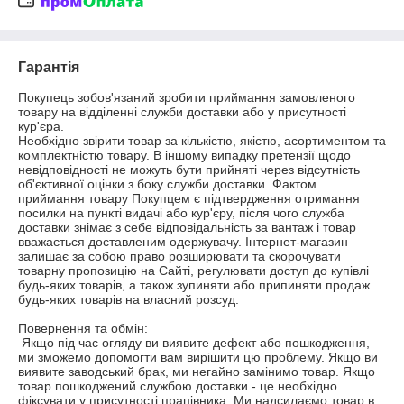
Гарантія
Покупець зобов'язаний зробити приймання замовленого 
товару на відділенні служби доставки або у присутності 
кур'єра.

Необхідно звірити товар за кількістю, якістю, асортиментом та 
комплектністю товару. В іншому випадку претензії щодо 
невідповідності не можуть бути прийняті через відсутність 
об'єктивної оцінки з боку служби доставки. Фактом 
приймання товару Покупцем є підтвердження отримання 
посилки на пункті видачі або кур'єру, після чого служба 
доставки знімає з себе відповідальність за вантаж і товар 
вважається доставленим одержувачу. Інтернет-магазин 
залишає за собою право розширювати та скорочувати 
товарну пропозицію на Сайті, регулювати доступ до купівлі 
будь-яких товарів, а також зупиняти або припиняти продаж 
будь-яких товарів на власний розсуд.

Повернення та обмін:

 Якщо під час огляду ви виявите дефект або пошкодження, 
ми зможемо допомогти вам вирішити цю проблему. Якщо ви 
виявите заводський брак, ми негайно замінимо товар. Якщо 
товар пошкоджений службою доставки - це необхідно 
фіксувати у присутності працівника. Ми надсилаємо товар в 