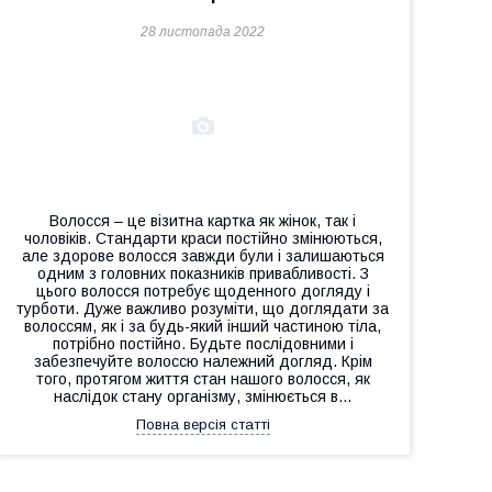
28 листопада 2022
Волосся – це візитна картка як жінок, так і
чоловіків. Стандарти краси постійно змінюються,
але здорове волосся завжди були і залишаються
одним з головних показників привабливості. З
цього волосся потребує щоденного догляду і
турботи. Дуже важливо розуміти, що доглядати за
волоссям, як і за будь-який інший частиною тіла,
потрібно постійно. Будьте послідовними і
забезпечуйте волоссю належний догляд. Крім
того, протягом життя стан нашого волосся, як
наслідок стану організму, змінюється в...
Повна версія статті